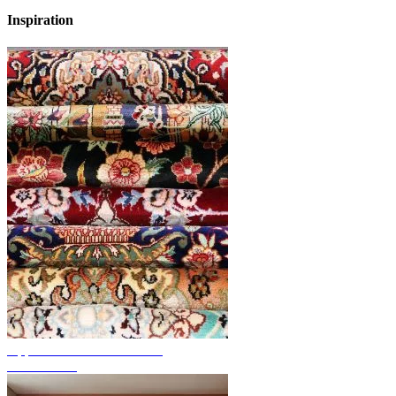
Inspiration
Upptäck handknutna mattor
Mattöversikt