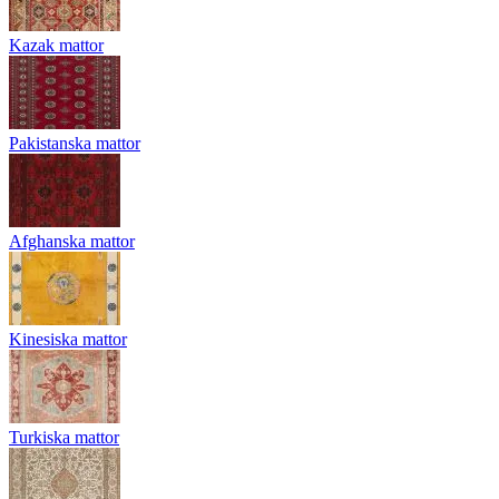
Kazak mattor
Pakistanska mattor
Afghanska mattor
Kinesiska mattor
Turkiska mattor