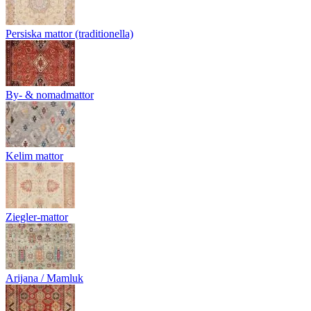
Persiska mattor (traditionella)
By- & nomadmattor
Kelim mattor
Ziegler-mattor
Arijana / Mamluk