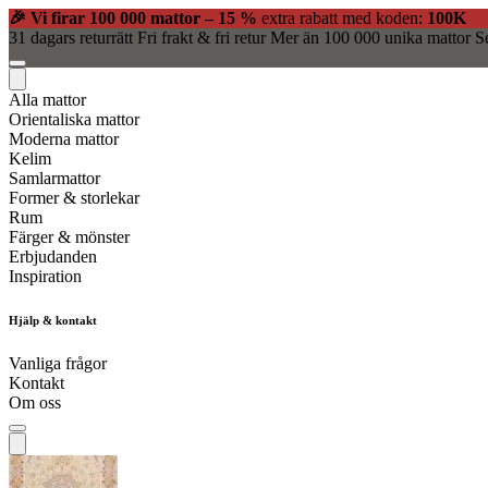
🎉 Vi firar 100 000 mattor – 15 %
extra rabatt med koden:
100K
31 dagars returrätt
Fri frakt & fri retur
Mer än 100 000 unika mattor
S
Alla mattor
Orientaliska mattor
Moderna mattor
Kelim
Samlarmattor
Former & storlekar
Rum
Färger & mönster
Erbjudanden
Inspiration
Hjälp & kontakt
Vanliga frågor
Kontakt
Om oss