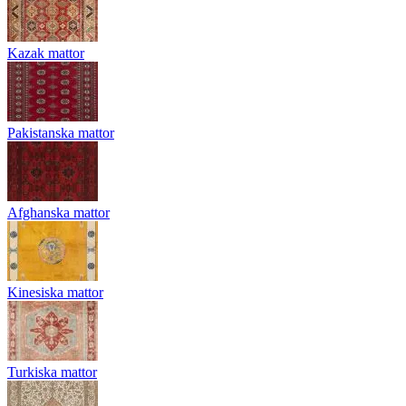
Kazak mattor
Pakistanska mattor
Afghanska mattor
Kinesiska mattor
Turkiska mattor