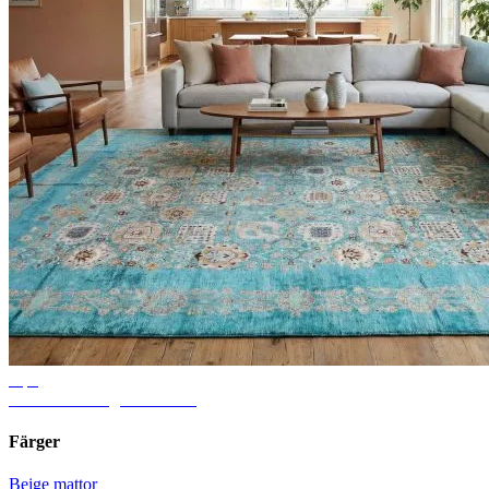
Tips
Idéer för vardagsrumsmatta
Färger
Beige mattor