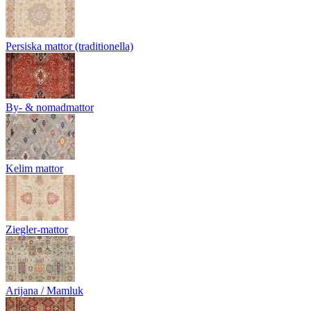
Persiska mattor (traditionella)
By- & nomadmattor
Kelim mattor
Ziegler-mattor
Arijana / Mamluk