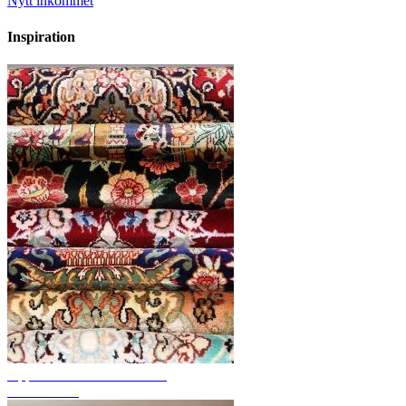
Nytt inkommet
Inspiration
Upptäck handknutna mattor
Mattöversikt