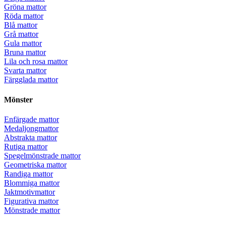
Gröna mattor
Röda mattor
Blå mattor
Grå mattor
Gula mattor
Bruna mattor
Lila och rosa mattor
Svarta mattor
Färgglada mattor
Mönster
Enfärgade mattor
Medaljongmattor
Abstrakta mattor
Rutiga mattor
Spegelmönstrade mattor
Geometriska mattor
Randiga mattor
Blommiga mattor
Jaktmotivmattor
Figurativa mattor
Mönstrade mattor