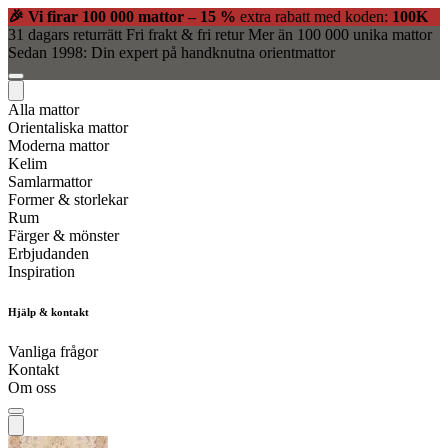
🎉 Vi firar 100 000 mattor – 15 %
extra rabatt med koden:
100K
31 dagars returrätt
Fri frakt & fri retur
Mer än 100 000 unika mattor
Sedan 1998: Din expert på handknutna orientmattor
Alla mattor
Orientaliska mattor
Moderna mattor
Kelim
Samlarmattor
Former & storlekar
Rum
Färger & mönster
Erbjudanden
Inspiration
Hjälp & kontakt
Vanliga frågor
Kontakt
Om oss