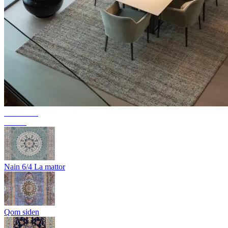
Kollektion
Texura
Nain 6/4 La mattor
Qom siden