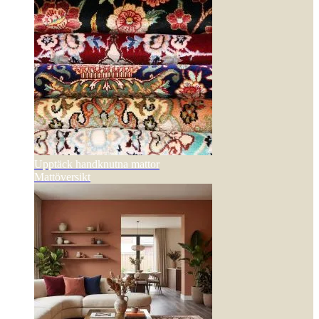
Upptäck handknutna mattor
Mattöversikt