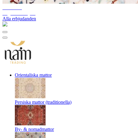
10%-60%
Lagerutförsäljning
Alla erbjudanden
Orientaliska mattor
Persiska mattor (traditionella)
By- & nomadmattor