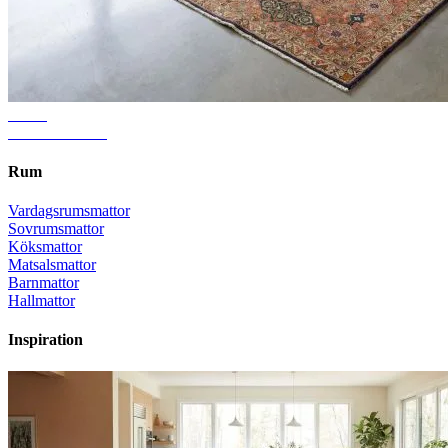
Guide
Rätt mattstorlek
Rum
Vardagsrumsmattor
Sovrumsmattor
Köksmattor
Matsalsmattor
Barnmattor
Hallmattor
Inspiration