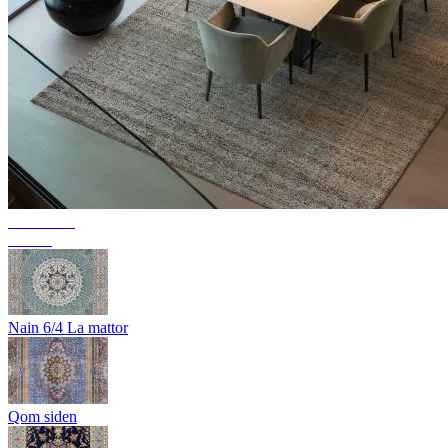
Kollektion
Texura
Nain 6/4 La mattor
Qom siden