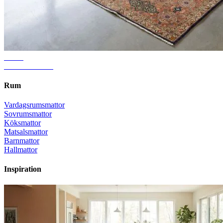
Guide
Rätt mattstorlek
Rum
Vardagsrumsmattor
Sovrumsmattor
Köksmattor
Matsalsmattor
Barnmattor
Hallmattor
Inspiration