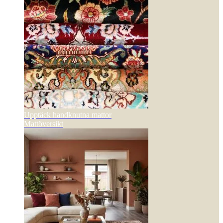
Upptäck handknutna mattor
Mattöversikt