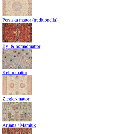
Persiska mattor (traditionella)
By- & nomadmattor
Kelim mattor
Ziegler-mattor
Arijana / Mamluk