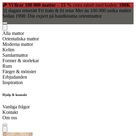
🎉 Vi firar 100 000 mattor – 15 %
extra rabatt med koden:
100K
31 dagars returrätt
Fri frakt & fri retur
Mer än 100 000 unika mattor
Sedan 1998: Din expert på handknutna orientmattor
Alla mattor
Orientaliska mattor
Moderna mattor
Kelim
Samlarmattor
Former & storlekar
Rum
Färger & mönster
Erbjudanden
Inspiration
Hjälp & kontakt
Vanliga frågor
Kontakt
Om oss