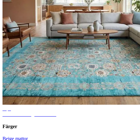
Tips
Idéer för vardagsrumsmatta
Färger
Beige mattor