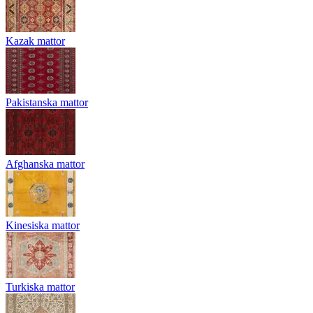
Kazak mattor
Pakistanska mattor
Afghanska mattor
Kinesiska mattor
Turkiska mattor