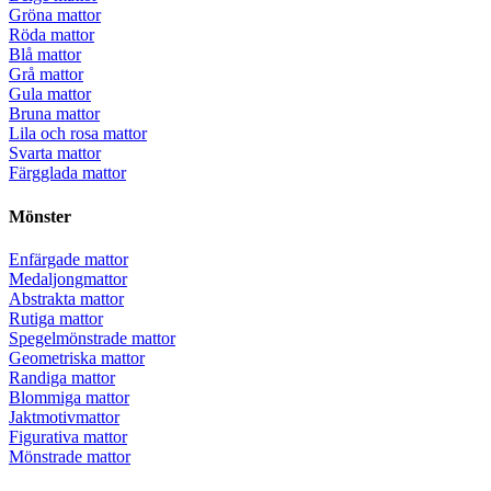
Gröna mattor
Röda mattor
Blå mattor
Grå mattor
Gula mattor
Bruna mattor
Lila och rosa mattor
Svarta mattor
Färgglada mattor
Mönster
Enfärgade mattor
Medaljongmattor
Abstrakta mattor
Rutiga mattor
Spegelmönstrade mattor
Geometriska mattor
Randiga mattor
Blommiga mattor
Jaktmotivmattor
Figurativa mattor
Mönstrade mattor