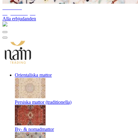
10%-60%
Lagerutförsäljning
Alla erbjudanden
Orientaliska mattor
Persiska mattor (traditionella)
By- & nomadmattor