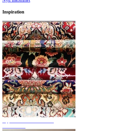
Nytt inkommet
Inspiration
Upptäck handknutna mattor
Mattöversikt