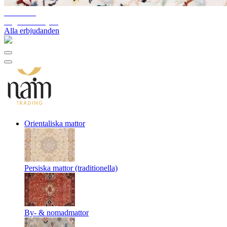
10%-60%
Lagerutförsäljning
Alla erbjudanden
Orientaliska mattor
Persiska mattor (traditionella)
By- & nomadmattor