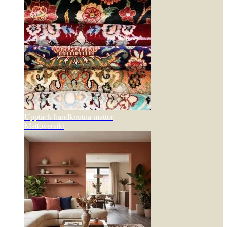
Upptäck handknutna mattor
Mattöversikt