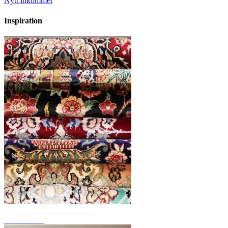
Nytt inkommet
Inspiration
Upptäck handknutna mattor
Mattöversikt