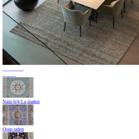
Kollektion
Texura
Nain 6/4 La mattor
Qom siden