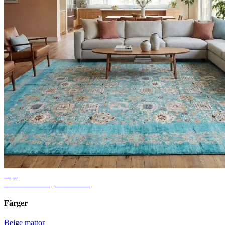
Tips
Idéer för vardagsrumsmatta
Färger
Beige mattor