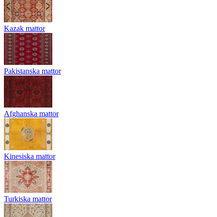
Kazak mattor
Pakistanska mattor
Afghanska mattor
Kinesiska mattor
Turkiska mattor