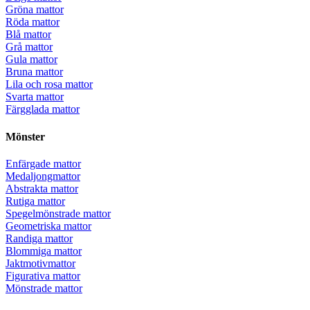
Gröna mattor
Röda mattor
Blå mattor
Grå mattor
Gula mattor
Bruna mattor
Lila och rosa mattor
Svarta mattor
Färgglada mattor
Mönster
Enfärgade mattor
Medaljongmattor
Abstrakta mattor
Rutiga mattor
Spegelmönstrade mattor
Geometriska mattor
Randiga mattor
Blommiga mattor
Jaktmotivmattor
Figurativa mattor
Mönstrade mattor