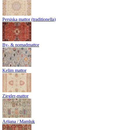
Persiska mattor (traditionella)
By- & nomadmattor
Kelim mattor
Ziegler-mattor
Arijana / Mamluk