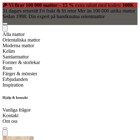
🎉 Vi firar 100 000 mattor – 15 %
extra rabatt med koden:
100K
31 dagars returrätt
Fri frakt & fri retur
Mer än 100 000 unika mattor
Sedan 1998: Din expert på handknutna orientmattor
Alla mattor
Orientaliska mattor
Moderna mattor
Kelim
Samlarmattor
Former & storlekar
Rum
Färger & mönster
Erbjudanden
Inspiration
Hjälp & kontakt
Vanliga frågor
Kontakt
Om oss