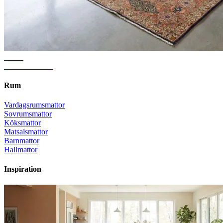
Guide
Rätt mattstorlek
Rum
Vardagsrumsmattor
Sovrumsmattor
Köksmattor
Matsalsmattor
Barnmattor
Hallmattor
Inspiration