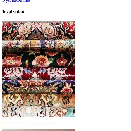
Nytt inkommet
Inspiration
Upptäck handknutna mattor
Mattöversikt