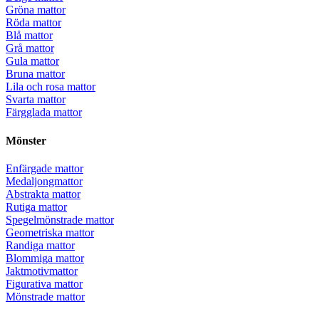
Gröna mattor
Röda mattor
Blå mattor
Grå mattor
Gula mattor
Bruna mattor
Lila och rosa mattor
Svarta mattor
Färgglada mattor
Mönster
Enfärgade mattor
Medaljongmattor
Abstrakta mattor
Rutiga mattor
Spegelmönstrade mattor
Geometriska mattor
Randiga mattor
Blommiga mattor
Jaktmotivmattor
Figurativa mattor
Mönstrade mattor