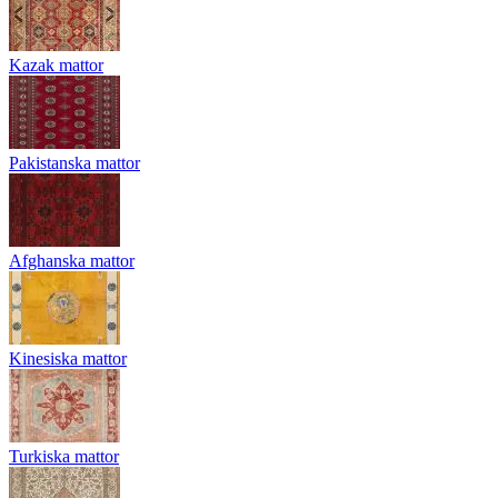
Kazak mattor
Pakistanska mattor
Afghanska mattor
Kinesiska mattor
Turkiska mattor