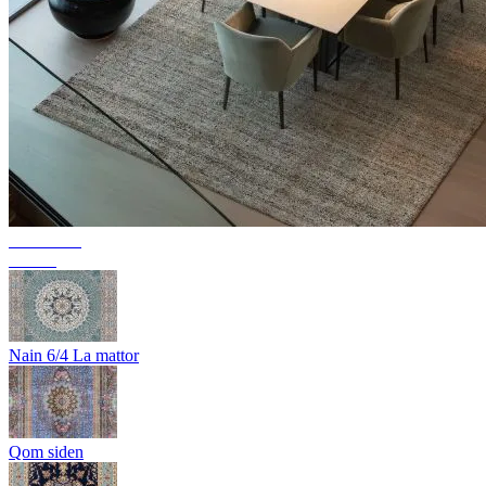
Kollektion
Texura
Nain 6/4 La mattor
Qom siden