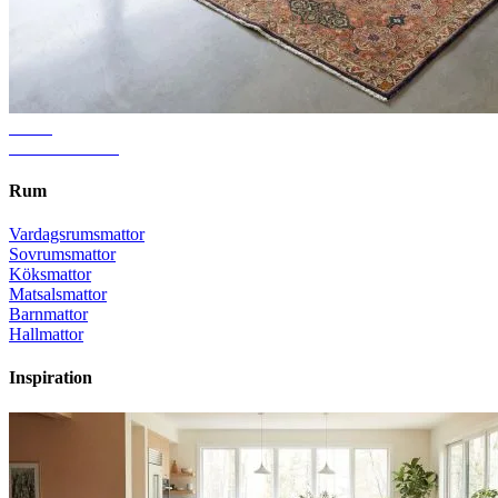
Guide
Rätt mattstorlek
Rum
Vardagsrumsmattor
Sovrumsmattor
Köksmattor
Matsalsmattor
Barnmattor
Hallmattor
Inspiration