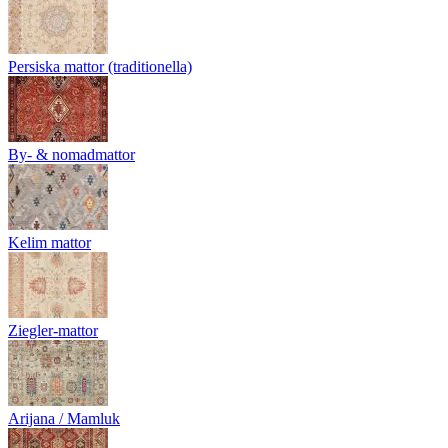
Persiska mattor (traditionella)
By- & nomadmattor
Kelim mattor
Ziegler-mattor
Arijana / Mamluk