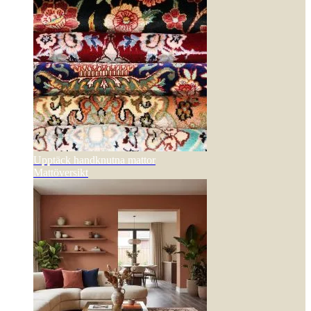
Upptäck handknutna mattor
Mattöversikt