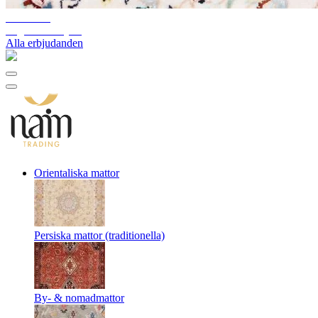
10%-60%
Lagerutförsäljning
Alla erbjudanden
Orientaliska mattor
Persiska mattor (traditionella)
By- & nomadmattor