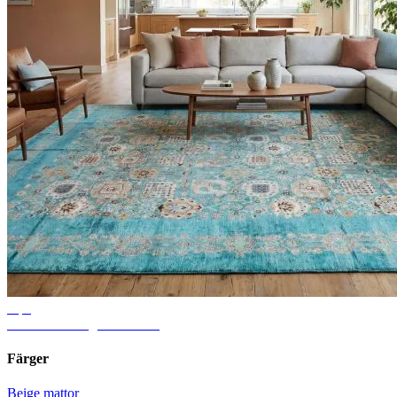
Tips
Idéer för vardagsrumsmatta
Färger
Beige mattor