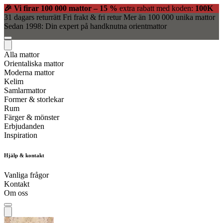
🎉 Vi firar 100 000 mattor – 15 %
extra rabatt med koden:
100K
31 dagars returrätt
Fri frakt & fri retur
Mer än 100 000 unika mattor
Sedan 1998: Din expert på handknutna orientmattor
Alla mattor
Orientaliska mattor
Moderna mattor
Kelim
Samlarmattor
Former & storlekar
Rum
Färger & mönster
Erbjudanden
Inspiration
Hjälp & kontakt
Vanliga frågor
Kontakt
Om oss