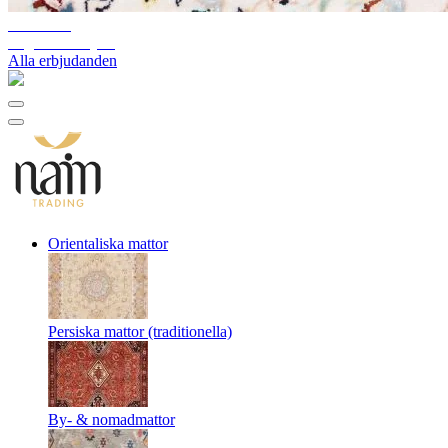
10%-60%
Lagerutförsäljning
Alla erbjudanden
Orientaliska mattor
Persiska mattor (traditionella)
By- & nomadmattor