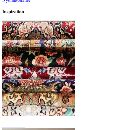
Nytt inkommet
Inspiration
Upptäck handknutna mattor
Mattöversikt