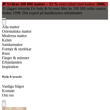
🎉 Vi firar 100 000 mattor – 15 %
extra rabatt med koden:
100K
31 dagars returrätt
Fri frakt & fri retur
Mer än 100 000 unika mattor
Sedan 1998: Din expert på handknutna orientmattor
Alla mattor
Orientaliska mattor
Moderna mattor
Kelim
Samlarmattor
Former & storlekar
Rum
Färger & mönster
Erbjudanden
Inspiration
Hjälp & kontakt
Vanliga frågor
Kontakt
Om oss