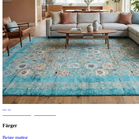
Tips
Idéer för vardagsrumsmatta
Färger
Beige mattor