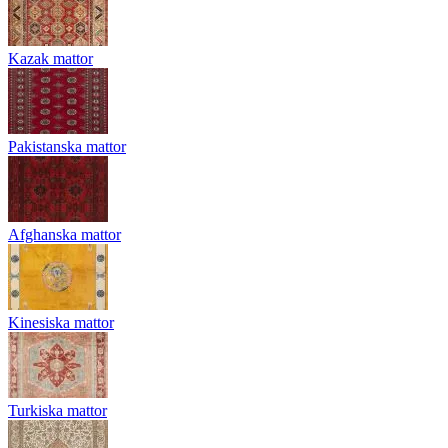
Kazak mattor
Pakistanska mattor
Afghanska mattor
Kinesiska mattor
Turkiska mattor