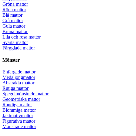
Gröna mattor
Röda mattor
Blå mattor
Grå mattor
Gula mattor
Bruna mattor
Lila och rosa mattor
Svarta mattor
Färgglada mattor
Mönster
Enfärgade mattor
Medaljongmattor
Abstrakta mattor
Rutiga mattor
Spegelmönstrade mattor
Geometriska mattor
Randiga mattor
Blommiga mattor
Jaktmotivmattor
Figurativa mattor
Mönstrade mattor