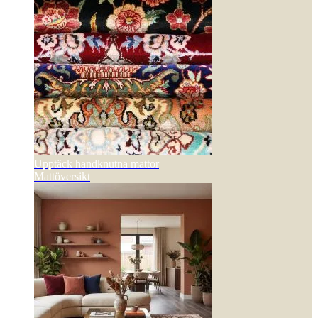
Upptäck handknutna mattor
Mattöversikt