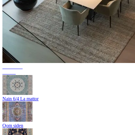
Kollektion
Texura
Nain 6/4 La mattor
Qom siden