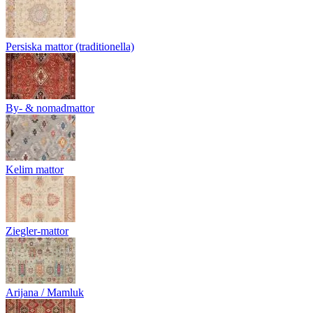
Persiska mattor (traditionella)
By- & nomadmattor
Kelim mattor
Ziegler-mattor
Arijana / Mamluk