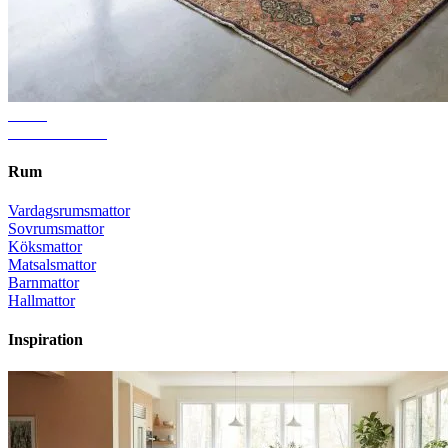
Guide
Rätt mattstorlek
Rum
Vardagsrumsmattor
Sovrumsmattor
Köksmattor
Matsalsmattor
Barnmattor
Hallmattor
Inspiration