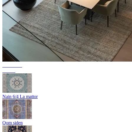
Kollektion
Texura
Nain 6/4 La mattor
Qom siden