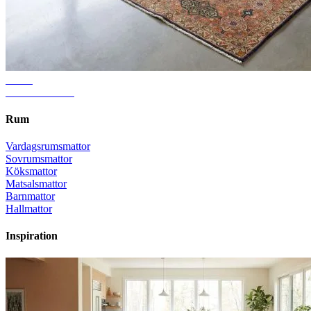
Guide
Rätt mattstorlek
Rum
Vardagsrumsmattor
Sovrumsmattor
Köksmattor
Matsalsmattor
Barnmattor
Hallmattor
Inspiration