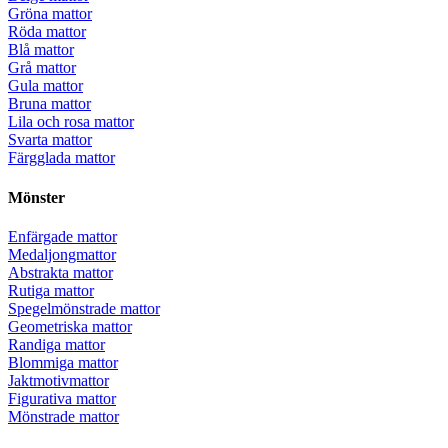
Gröna mattor
Röda mattor
Blå mattor
Grå mattor
Gula mattor
Bruna mattor
Lila och rosa mattor
Svarta mattor
Färgglada mattor
Mönster
Enfärgade mattor
Medaljongmattor
Abstrakta mattor
Rutiga mattor
Spegelmönstrade mattor
Geometriska mattor
Randiga mattor
Blommiga mattor
Jaktmotivmattor
Figurativa mattor
Mönstrade mattor