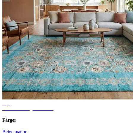
Tips
Idéer för vardagsrumsmatta
Färger
Beige mattor