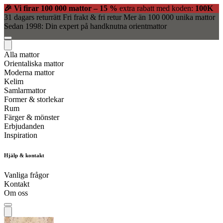
🎉 Vi firar 100 000 mattor – 15 %
extra rabatt med koden:
100K
31 dagars returrätt
Fri frakt & fri retur
Mer än 100 000 unika mattor
Sedan 1998: Din expert på handknutna orientmattor
Alla mattor
Orientaliska mattor
Moderna mattor
Kelim
Samlarmattor
Former & storlekar
Rum
Färger & mönster
Erbjudanden
Inspiration
Hjälp & kontakt
Vanliga frågor
Kontakt
Om oss