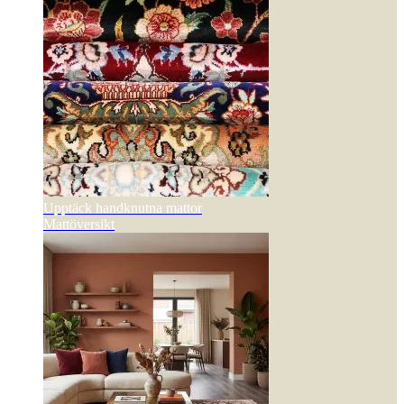
Upptäck handknutna mattor
Mattöversikt