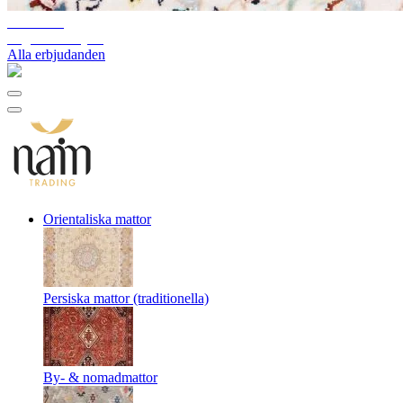
10%-60%
Lagerutförsäljning
Alla erbjudanden
Orientaliska mattor
Persiska mattor (traditionella)
By- & nomadmattor