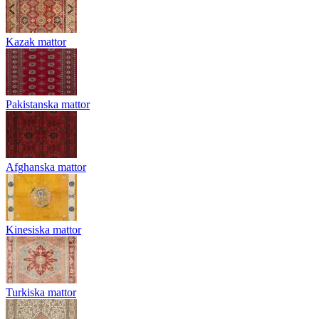
Kazak mattor
Pakistanska mattor
Afghanska mattor
Kinesiska mattor
Turkiska mattor