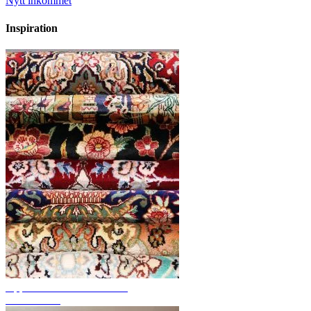
Nytt inkommet
Inspiration
Upptäck handknutna mattor
Mattöversikt