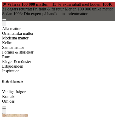
🎉 Vi firar 100 000 mattor – 15 %
extra rabatt med koden:
100K
31 dagars returrätt
Fri frakt & fri retur
Mer än 100 000 unika mattor
Sedan 1998: Din expert på handknutna orientmattor
Alla mattor
Orientaliska mattor
Moderna mattor
Kelim
Samlarmattor
Former & storlekar
Rum
Färger & mönster
Erbjudanden
Inspiration
Hjälp & kontakt
Vanliga frågor
Kontakt
Om oss