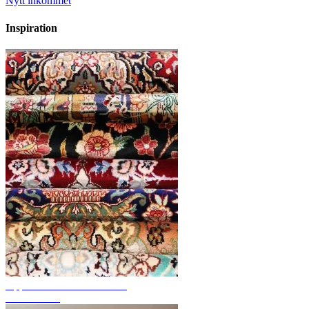
Nytt inkommet
Inspiration
Upptäck handknutna mattor
Mattöversikt