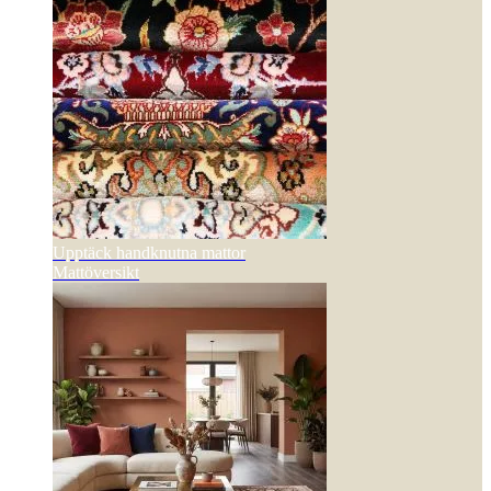
Upptäck handknutna mattor
Mattöversikt