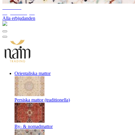
10%-60%
Lagerutförsäljning
Alla erbjudanden
Orientaliska mattor
Persiska mattor (traditionella)
By- & nomadmattor