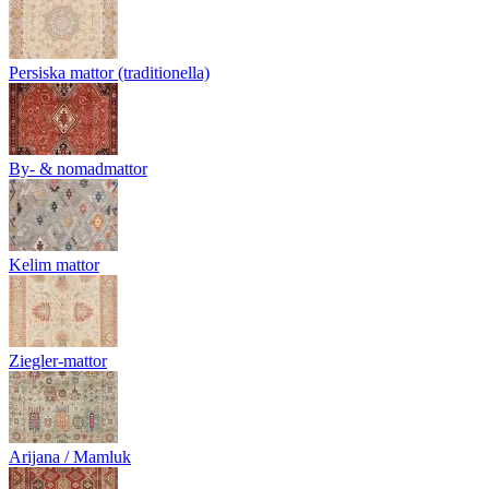
Persiska mattor (traditionella)
By- & nomadmattor
Kelim mattor
Ziegler-mattor
Arijana / Mamluk