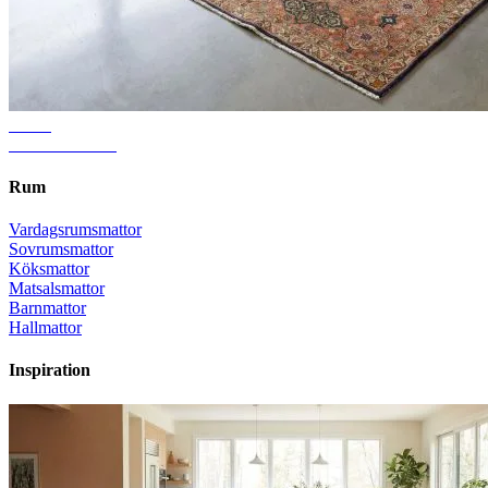
Guide
Rätt mattstorlek
Rum
Vardagsrumsmattor
Sovrumsmattor
Köksmattor
Matsalsmattor
Barnmattor
Hallmattor
Inspiration