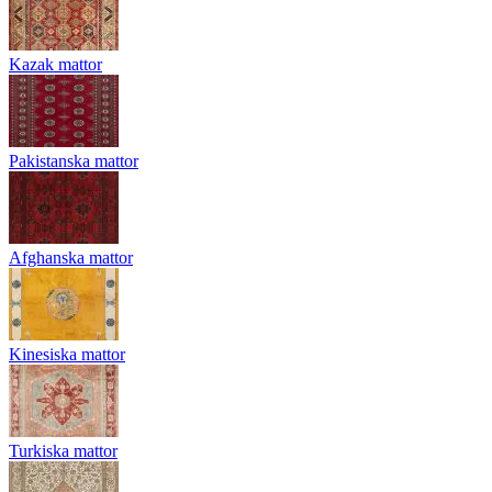
Kazak mattor
Pakistanska mattor
Afghanska mattor
Kinesiska mattor
Turkiska mattor