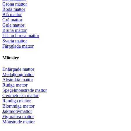
Gröna mattor
Röda mattor
Blå mattor
Grå mattor
Gula mattor
Bruna mattor
Lila och rosa mattor
Svarta mattor
Färgglada mattor
Mönster
Enfärgade mattor
Medaljongmattor
Abstrakta mattor
Rutiga mattor
Spegelmönstrade mattor
Geometriska mattor
Randiga mattor
Blommiga mattor
Jaktmotivmattor
Figurativa mattor
Mönstrade mattor