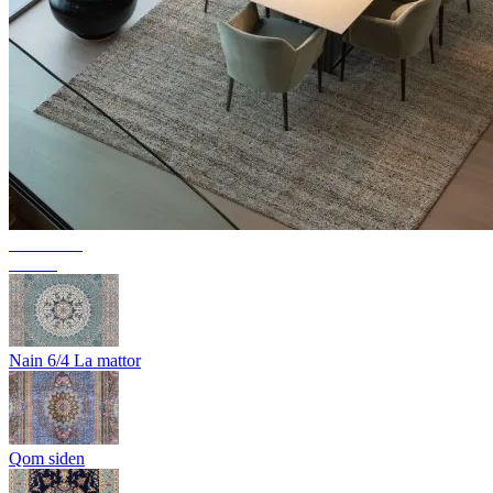
Kollektion
Texura
Nain 6/4 La mattor
Qom siden