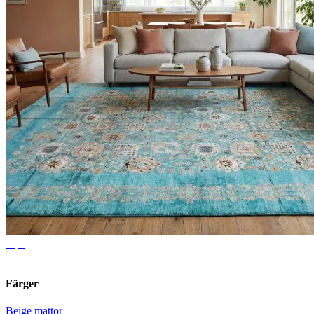
Tips
Idéer för vardagsrumsmatta
Färger
Beige mattor